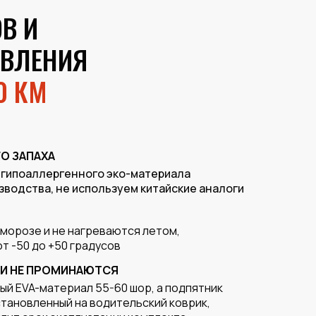
В И
ОВЛЕНИЯ
0 КМ
О ЗАПАХА
 гипоаллергенного эко-материала
зводства, не используем китайские аналоги
 морозе и не нагреваются летом,
т -50 до +50 градусов
 И НЕ ПРОМИНАЮТСЯ
ый EVA-материал 55-60 шор, а подпятник
тановленный на водительский коврик,