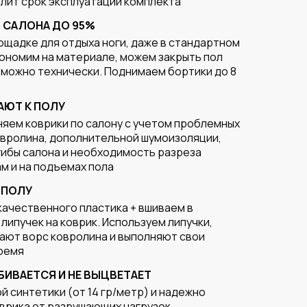
лит срок эксплуатации комплекта
 САЛОНА ДО 95%
ощадке для отдыха ноги, даже в стандартном
кономим на материале, можем закрыть пол
озможно технически. Поднимаем бортики до 8
АЮТ К ПОЛУ
яем коврики по салону с учетом проблемных
овролина, дополнительной шумоизоляции,
гибы салона и необходимость разреза
м и на подъемах пола
 ПОЛУ
качественного пластика + вшиваем в
 липучек на коврик. Используем липучки,
ают ворс ковролина и выполняют свои
ремя
БИВАЕТСЯ И НЕ ВЫЦВЕТАЕТ
й синтетики (от 14 гр/метр) и надежно
врика от разрушающих нагрузок