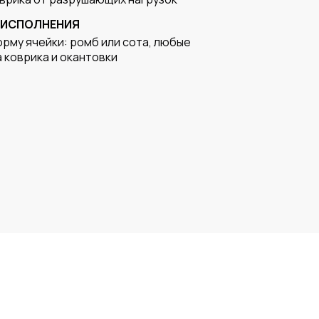
В ИСПОЛНЕНИЯ
рму ячейки: ромб или сота, любые
 коврика и окантовки