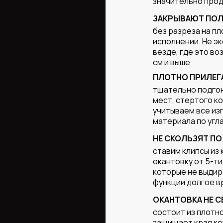
значительно прод
ЗАКРЫВАЮТ ПОЛ
без разреза на пл
исполнении. Не э
везде, где это в
см и выше
ПЛОТНО ПРИЛЕГ
тщательно подгон
мест, стертого к
учитываем все из
материала по угла
НЕ СКОЛЬЗЯТ ПО
ставим клипсы из 
окантовку от 5-ти
которые не выдир
функции долгое в
ОКАНТОВКА НЕ С
состоит из плотно
защищает края ко