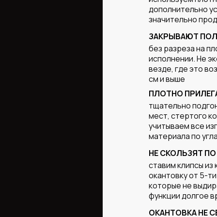
дополнительно ус
значительно прод
ЗАКРЫВАЮТ ПОЛ
без разреза на пл
исполнении. Не э
везде, где это в
см и выше
ПЛОТНО ПРИЛЕГ
тщательно подгон
мест, стертого к
учитываем все из
материала по угла
НЕ СКОЛЬЗЯТ ПО
ставим клипсы из 
окантовку от 5-ти
которые не выдир
функции долгое в
ОКАНТОВКА НЕ С