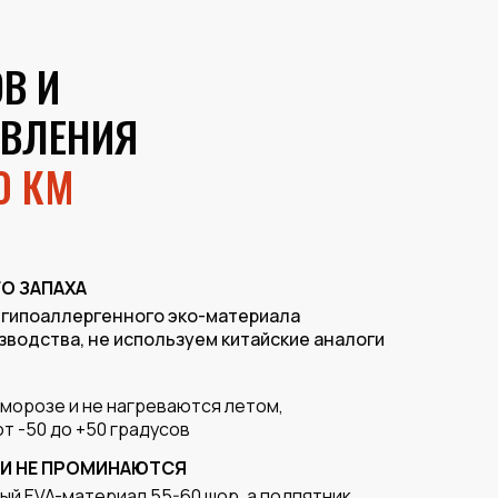
В И
ОВЛЕНИЯ
0 КМ
О ЗАПАХА
 гипоаллергенного эко-материала
зводства, не используем китайские аналоги
 морозе и не нагреваются летом,
т -50 до +50 градусов
 И НЕ ПРОМИНАЮТСЯ
ый EVA-материал 55-60 шор, а подпятник